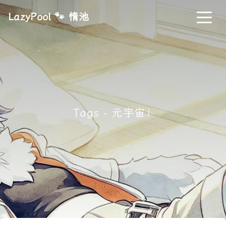
LazyPool 🐾 惰池
Tags - 元宇宙
|